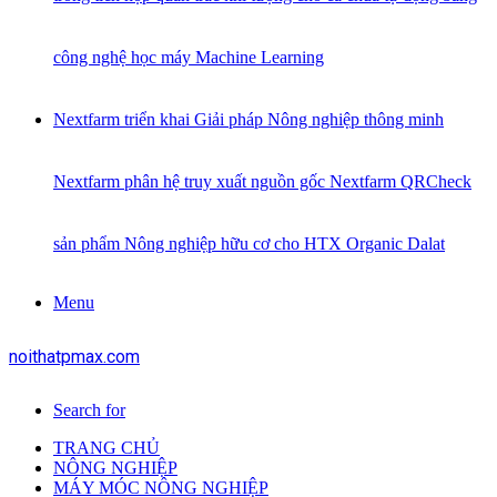
công nghệ học máy Machine Learning
Nextfarm triển khai Giải pháp Nông nghiệp thông minh
Nextfarm phân hệ truy xuất nguồn gốc Nextfarm QRCheck
sản phẩm Nông nghiệp hữu cơ cho HTX Organic Dalat
Menu
noithatpmax.com
Search for
TRANG CHỦ
NÔNG NGHIỆP
MÁY MÓC NÔNG NGHIỆP