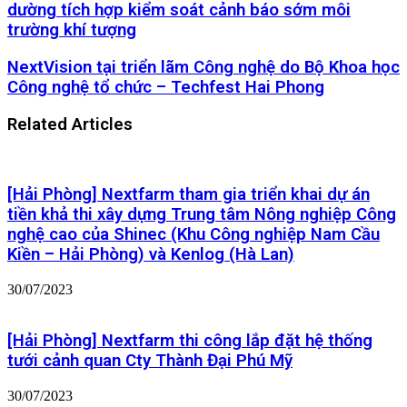
dường tích hợp kiểm soát cảnh báo sớm môi
trường khí tượng
NextVision tại triển lãm Công nghệ do Bộ Khoa học
Công nghệ tổ chức – Techfest Hai Phong
Related Articles
[Hải Phòng] Nextfarm tham gia triển khai dự án
tiền khả thi xây dựng Trung tâm Nông nghiệp Công
nghệ cao của Shinec (Khu Công nghiệp Nam Cầu
Kiền – Hải Phòng) và Kenlog (Hà Lan)
30/07/2023
[Hải Phòng] Nextfarm thi công lắp đặt hệ thống
tưới cảnh quan Cty Thành Đại Phú Mỹ
30/07/2023