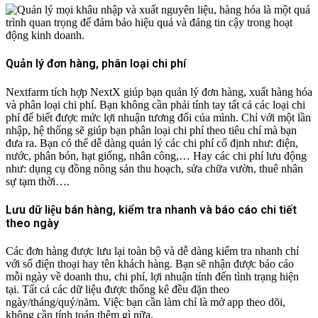
Quản lý đơn hàng, phân loại chi phí
Nextfarm tích hợp NextX giúp bạn quản lý đơn hàng, xuất hàng hóa
và phân loại chi phí. Bạn không cần phải tính tay tất cả các loại chi
phí để biết được mức lợi nhuận tương đối của mình. Chỉ với một lần
nhập, hệ thống sẽ giúp bạn phân loại chi phí theo tiêu chí mà bạn
đưa ra. Bạn có thể dễ dàng quản lý các chi phí cố định như: điện,
nước, phân bón, hạt giống, nhân công,… Hay các chi phí lưu động
như: dụng cụ đồng nông sản thu hoạch, sửa chữa vườn, thuê nhân
sự tạm thời….
Lưu dữ liệu bán hàng, kiểm tra nhanh và báo cáo chi tiết
theo ngày
Các đơn hàng được lưu lại toàn bộ và dễ dàng kiểm tra nhanh chỉ
với số điện thoại hay tên khách hàng. Bạn sẽ nhận được báo cáo
mỗi ngày về doanh thu, chi phí, lợi nhuận tính đến tình trạng hiện
tại. Tất cả các dữ liệu được thống kê đều đặn theo
ngày/tháng/quý/năm. Việc bạn cần làm chỉ là mở app theo dõi,
không cần tính toán thêm gì nữa.