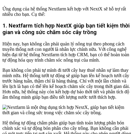
Ứng dụng của hệ thống Nextfarm kết hợp với NextX sẽ hỗ trợ rất
nhiều cho bạn. Cụ thể:
1. Nextfarm tích hợp NextX giúp bạn tiết kiệm thời
gian và công sức chăm sóc cây trồng
Hiện nay, bạn không cần phải quản lý nông trại theo phong cách
truyền thống nơi con người là nhân lực chính nữa. Với công nghệ
hiện đại từ hệ thống Nextfarm tích hợp CRM, bạn có thể hoàn toàn
tự động hóa quy trình chăm sóc nông trại của mình.
Bạn không còn phải tự mình đi tưới cây hay thuê nhân sự làm thay
mình nữa. Hệ thống tưới tự động sẽ giúp bạn lên kế hoạch tưới cây
trước hàng tuần, thậm chí là hàng tháng. Chỉ với một lần chỉnh và
lên lịch là bạn có thể lên kế hoạch chăm sóc cây trong thời gian dài.
Hơn nữa, hệ thống này còn kết hợp dự báo thời tiết và phân tích độ
ẩm thông minh giúp bạn điều tiết lượng nước tưới thích hợp.
Hệ thống tự động châm phân giúp bạn tính toán lượng phân bón
chính xác và tự động bón phân cho cây trồng. Bạn không cần phải
có mặt trực tiếp tại nơi sản xuất. Hệ thống này cho phép người dùng