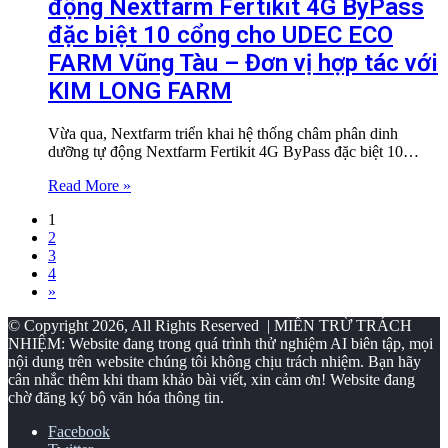
động Nextfarm Fertikit 4G ByPass
đặc biệt 10 cổng cho UDEC ECO
FARM Vũng Tàu – Đơn vị hợp tác với
KIM LONG FARM
Vừa qua, Nextfarm triển khai hệ thống châm phân dinh
dưỡng tự động Nextfarm Fertikit 4G ByPass đặc biệt 10…
Read More »
1
2
3
4
»
© Copyright 2026, All Rights Reserved | MIỄN TRỪ TRÁCH
NHIỆM: Website đang trong quá trình thử nghiệm AI biên tập, mọi
nội dung trên website chúng tôi không chịu trách nhiệm. Bạn hãy
cân nhắc thêm khi tham khảo bài viết, xin cảm ơn! Website đang
chờ đăng ký bộ văn hóa thông tin.
Facebook