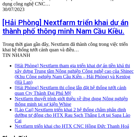
dụng công nghệ CNC…
30/07/2023
[Hải Phòng] Nextfarm triển khai dự án
thành phố thông minh Nam Cầu Kiều.
Trong thời gian gần đây, Nextfarm đã thành công trong việc triển
khai hệ thống tưới cảnh quan và điều…
TIN NHANH
[Hải Phòng] Nextfarm tham gia triển khai dự án tiền khả thi
xây dựng Trung tâm Nông nghiệp Công nghệ cao của Shinec
(Khu Công nghiệp Nam Cầu Kiền – Hải Phòng) và Kenlog
(Hà Lan)
[Hải Phòng] Nextfarm thi công lắp đặt hệ thống tưới cảnh
quan Cty Thành Đại Phú Mỹ
Nextfarm thuyết trình giới thiệu về ứng dụng Nông nghiệp
thông minh tại sự kiện Whise
[Lào Cai] Nextfarm triển khai 2 hệ thống châm phân dinh
dưỡng tự động cho HTX Rau Sạch Thắng Lợi tại Sapa Lào
Cai
Nextfarm triển khai cho HTX CNC Hồng Đức Thanh Hoá