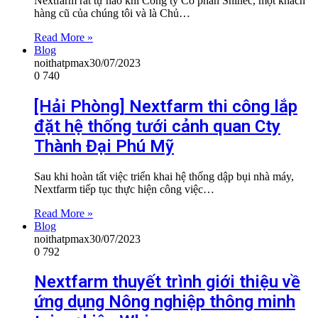
Nextfarm rất tự hào khi Công ty Cổ phần Shinec, một khách
hàng cũ của chúng tôi và là Chủ…
Read More »
Blog
noithatpmax
30/07/2023
0
740
[Hải Phòng] Nextfarm thi công lắp
đặt hệ thống tưới cảnh quan Cty
Thành Đại Phú Mỹ
Sau khi hoàn tất việc triển khai hệ thống dập bụi nhà máy,
Nextfarm tiếp tục thực hiện công việc…
Read More »
Blog
noithatpmax
30/07/2023
0
792
Nextfarm thuyết trình giới thiệu về
ứng dụng Nông nghiệp thông minh