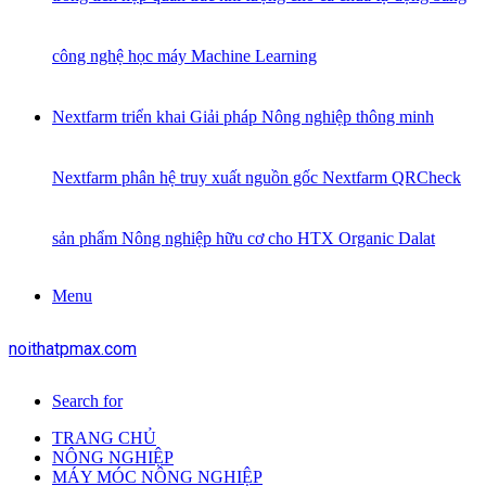
công nghệ học máy Machine Learning
Nextfarm triển khai Giải pháp Nông nghiệp thông minh
Nextfarm phân hệ truy xuất nguồn gốc Nextfarm QRCheck
sản phẩm Nông nghiệp hữu cơ cho HTX Organic Dalat
Menu
noithatpmax.com
Search for
TRANG CHỦ
NÔNG NGHIỆP
MÁY MÓC NÔNG NGHIỆP