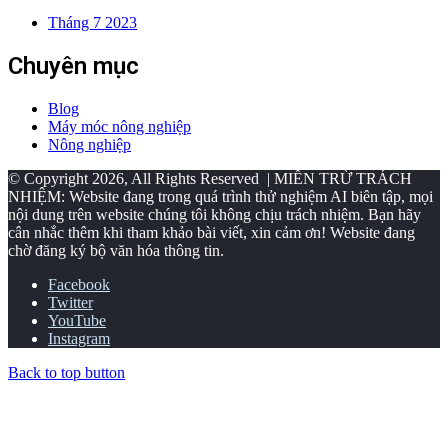
Tháng 7 2023
Chuyên mục
Blog
Máy móc nông nghiệp
Nông nghiệp
© Copyright 2026, All Rights Reserved | MIỄN TRỪ TRÁCH
NHIỆM: Website đang trong quá trình thử nghiệm AI biên tập, mọi
nội dung trên website chúng tôi không chịu trách nhiệm. Bạn hãy
cân nhắc thêm khi tham khảo bài viết, xin cảm ơn! Website đang
chờ đăng ký bộ văn hóa thông tin.
Facebook
Twitter
YouTube
Instagram
Back to top button