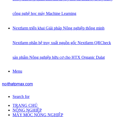
công nghệ học máy Machine Learning
Nextfarm triển khai Giải pháp Nông nghiệp thông minh
Nextfarm phân hệ truy xuất nguồn gốc Nextfarm QRCheck
sản phẩm Nông nghiệp hữu cơ cho HTX Organic Dalat
Menu
noithatpmax.com
Search for
TRANG CHỦ
NÔNG NGHIỆP
MÁY MÓC NÔNG NGHIỆP